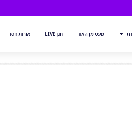
רת
מעט מן האור
חנן LIVE
אורות חסד