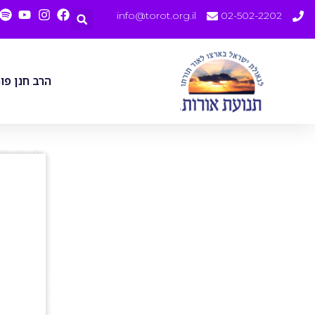
info@torot.org.il
02-502-2202
הרב חנן פו