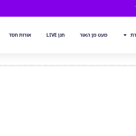
רת
מעט מן האור
חנן LIVE
אורות חסד