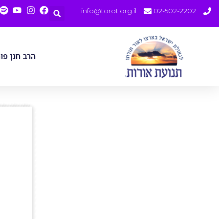
info@torot.org.il
02-502-2202
הרב חנן פו