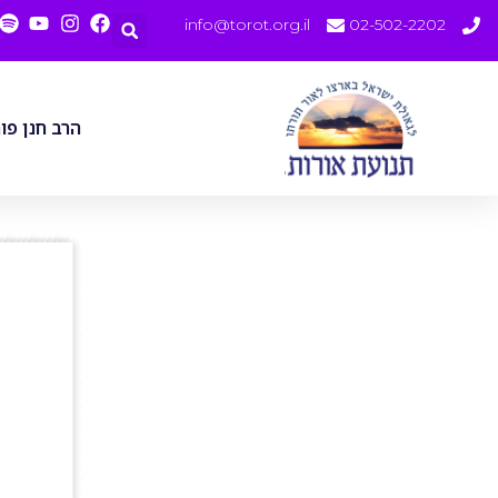
info@torot.org.il
02-502-2202
הרב חנן פו