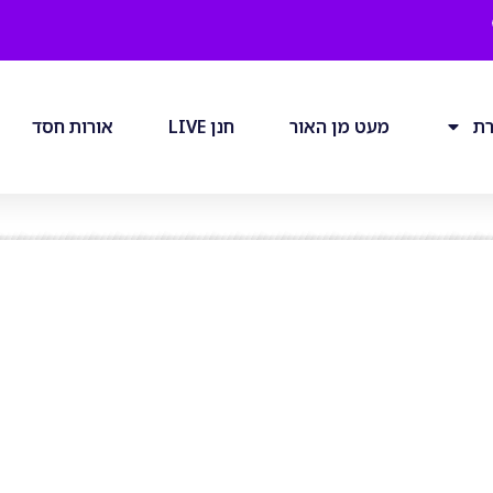
רת
מעט מן האור
חנן LIVE
אורות חסד