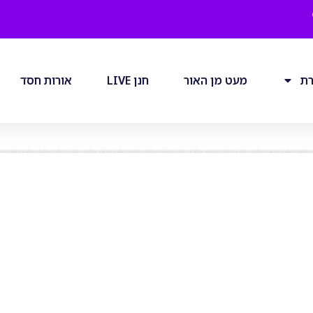
רת
מעט מן האור
חנן LIVE
אורות חסד