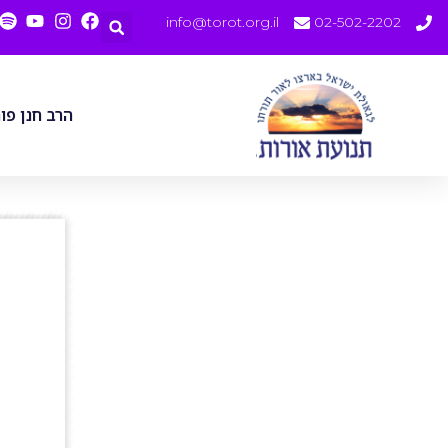
info@torot.org.il
02-502-2202
הרב חנן פו