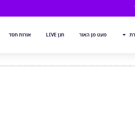
רת
מעט מן האור
חנן LIVE
אורות חסד