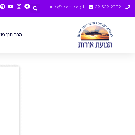
info@torot.org.il
02-502-2202
הרב חנן פו