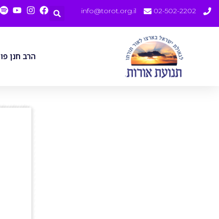
info@torot.org.il
02-502-2202
הרב חנן פו