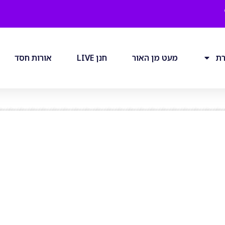
רת
מעט מן האור
חנן LIVE
אורות חסד