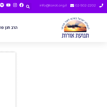
info@torot.org.il
02-502-2202
הרב חנן פו