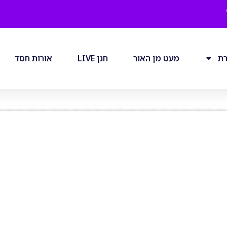
רת
מעט מן האור
חנן LIVE
אורות חסד